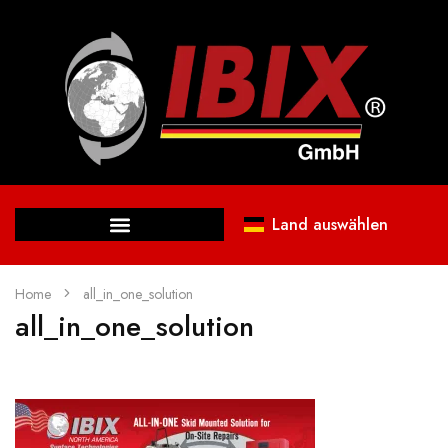
Land auswählen
Home
all_in_one_solution
all_in_one_solution