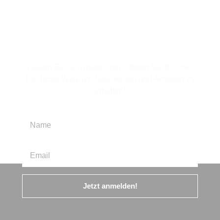
Für den Newsletter
anmelden
Lassen Sie sich inspirieren – treten Sie IBIX bei.
Der beste Weg, um Neuigkeiten und Aktionen zu
erhalten!
Jetzt anmelden!