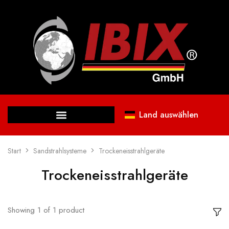
Land auswählen
Start
Sandstrahlsysteme
Trockeneisstrahlgeräte
Trockeneisstrahlgeräte
Showing
1
of
1
product