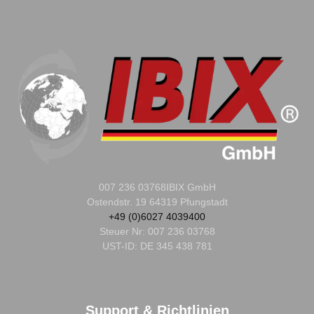
007 236 03768
IBIX GmbH
Ostendstr. 19 64319 Pfungstadt
+49 (0)6027 4039400
Steuer Nr:
007 236 03768
UST-ID: DE 345 438 781
Support & Richtlinien