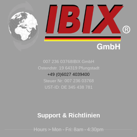
007 236 03768
IBIX GmbH
Ostendstr. 19 64319 Pfungstadt
+49 (0)6027 4039400
Steuer Nr:
007 236 03768
UST-ID: DE 345 438 781
Support & Richtlinien
Hours > Mon - Fri: 8am - 4:30pm