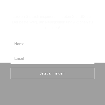
anmelden
Lassen Sie sich inspirieren – treten Sie IBIX bei.
Der beste Weg, um Neuigkeiten und Aktionen zu
erhalten!
Jetzt anmelden!