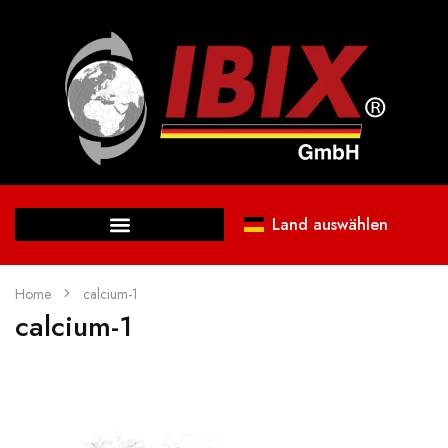
Land auswählen
Home
calcium-1
calcium-1