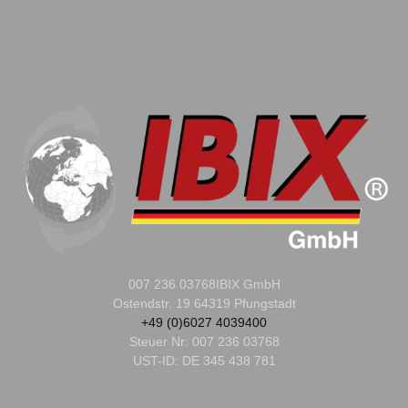
007 236 03768
IBIX GmbH
Ostendstr. 19 64319 Pfungstadt
+49 (0)6027 4039400
Steuer Nr:
007 236 03768
UST-ID: DE 345 438 781