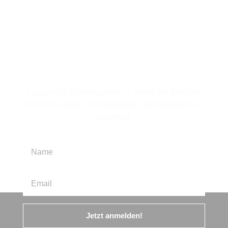
Für den Newsletter
anmelden
Lassen Sie sich inspirieren – treten Sie IBIX bei.
Der beste Weg, um Neuigkeiten und Aktionen zu
erhalten!
Jetzt anmelden!