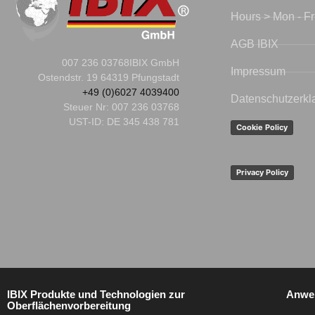
Hours > Mon - Fr
AGB IBIX
007 236 03768
IBIX GmbH
Impressum
Ostendstr. 19 64319 Pfungstadt
+49 (0)6027 4039400
Datenschutzerkl
Steuer Nr:
007 236 03768
UST-ID: DE 345 438 781
Cookie Policy
Privacy Policy
IBIX Produkte und Technologien zur
Anwe
Oberflächenvorbereitung