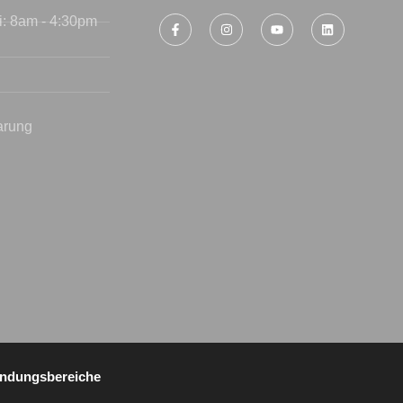
i: 8am - 4:30pm
arung
ndungsbereiche