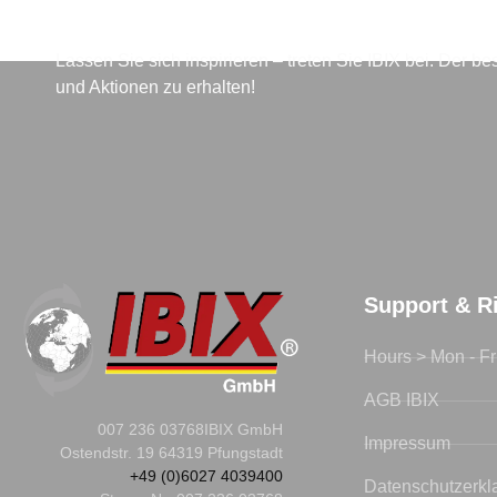
Lassen Sie sich inspirieren – treten Sie IBIX bei. Der 
und Aktionen zu erhalten!
Support & Ri
Hours > Mon - Fr
AGB IBIX
007 236 03768
IBIX GmbH
Impressum
Ostendstr. 19 64319 Pfungstadt
+49 (0)6027 4039400
Datenschutzerkl