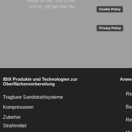
Steuer Nr:
007 236 03768
UST-ID: DE 345 438 781
Cookie Policy
Privacy Policy
IBIX Produkte und Technologien zur
Anwe
Oberflächenvorbereitung
Re
Tragbare Sandstrahlsysteme
Ba
Kompressoren
Zubehor
Re
Strahlmittel