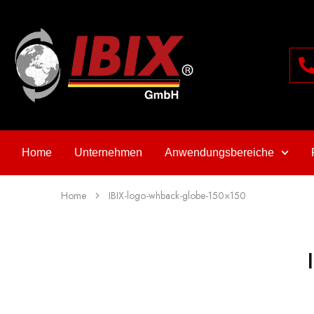
Home
Unternehmen
Anwendungsbereiche
Home
IBIX-logo-whback-globe-150×150