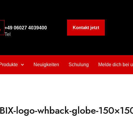
Kontakt jetzt
+49 06027 4039400
Tel
Produkte
Neuigkeiten
Schulung
Melde dich bei 
IBIX-logo-whback-globe-150×15