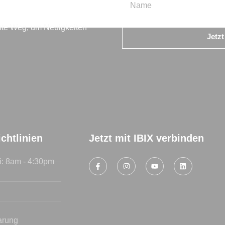
beste Weg, um Neuigkeiten
Jetz
chtlinien
Jetzt mit IBIX verbinden
i: 8am - 4:30pm
arung