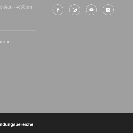
i: 8am - 4:30pm
arung
ndungsbereiche