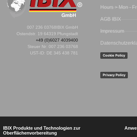
Hours > Mon - Fr
AGB IBIX
007 236 03768
IBIX GmbH
Impressum
Ostendstr. 19 64319 Pfungstadt
+49 (0)6027 4039400
Datenschutzerkl
Steuer Nr:
007 236 03768
UST-ID: DE 345 438 781
Cookie Policy
Privacy Policy
IBIX Produkte und Technologien zur
Anwe
Oberflächenvorbereitung