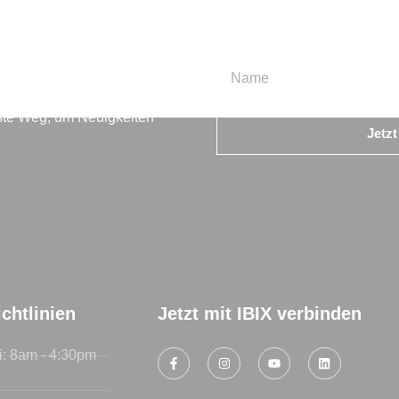
en
beste Weg, um Neuigkeiten
Jetz
chtlinien
Jetzt mit IBIX verbinden
i: 8am - 4:30pm