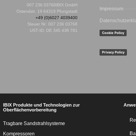
007 236 03768
IBIX GmbH
Impressum
Ostendstr. 19 64319 Pfungstadt
+49 (0)6027 4039400
Datenschutzerkl
Steuer Nr:
007 236 03768
UST-ID: DE 345 438 781
Cookie Policy
Privacy Policy
IBIX Produkte und Technologien zur
Anwe
Oberflächenvorbereitung
Re
Tragbare Sandstrahlsysteme
Ba
Kompressoren