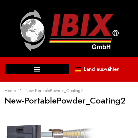
Land auswählen
Home
New-PortablePowder_Coating2
New-PortablePowder_Coating2