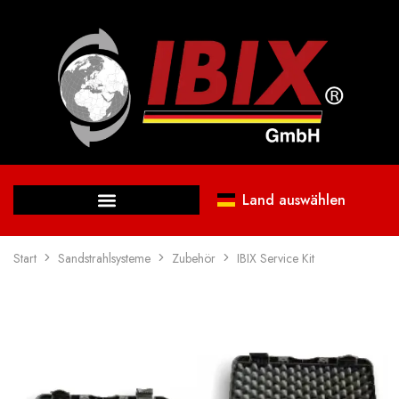
Land auswählen
Start
Sandstrahlsysteme
Zubehör
IBIX Service Kit