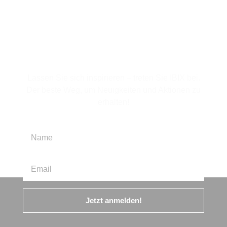
Für den Newsletter
anmelden
Lassen Sie sich inspirieren – treten Sie IBIX bei.
Der beste Weg, um Neuigkeiten und Aktionen zu
erhalten!
Jetzt anmelden!