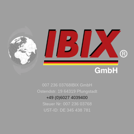
007 236 03768
IBIX GmbH
Ostendstr. 19 64319 Pfungstadt
+49 (0)6027 4039400
Steuer Nr:
007 236 03768
UST-ID: DE 345 438 781