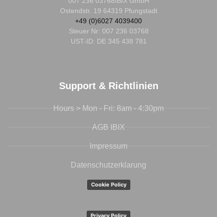
007 236 03768
IBIX GmbH
Ostendstr. 19 64319 Pfungstadt
+49 (0)6027 4039400
Steuer Nr:
007 236 03768
UST-ID: DE 345 438 781
Support & Richtlinien
Hours > Mon - Fri: 8am - 4:30pm
AGB IBIX
Impressum
Datenschutzerklarung
Cookie Policy
Privacy Policy