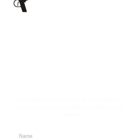
Für den Newsletter
anmelden
Lassen Sie sich inspirieren – treten Sie IBIX bei.
Der beste Weg, um Neuigkeiten und Aktionen zu
erhalten!