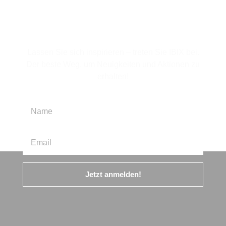
Für den Newsletter
anmelden
Lassen Sie sich inspirieren – treten Sie IBIX bei.
Der beste Weg, um Neuigkeiten und Aktionen zu
erhalten!
Jetzt anmelden!