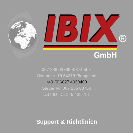
007 236 03768
IBIX GmbH
Ostendstr. 19 64319 Pfungstadt
+49 (0)6027 4039400
Steuer Nr:
007 236 03768
UST-ID: DE 345 438 781
Support & Richtlinien