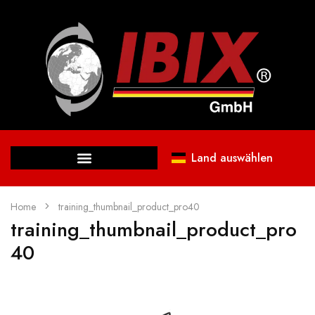
Land auswählen
Home
training_thumbnail_product_pro40
training_thumbnail_product_pro
40