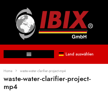
Land auswählen
Home
waste-water-clarifier-project-mp4
waste-water-clarifier-project-
mp4