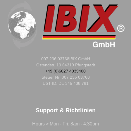
007 236 03768
IBIX GmbH
Ostendstr. 19 64319 Pfungstadt
+49 (0)6027 4039400
Steuer Nr:
007 236 03768
UST-ID: DE 345 438 781
Support & Richtlinien
Hours > Mon - Fri: 8am - 4:30pm