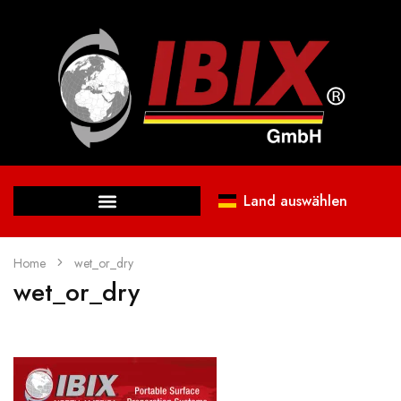
Land auswählen
Home
wet_or_dry
wet_or_dry