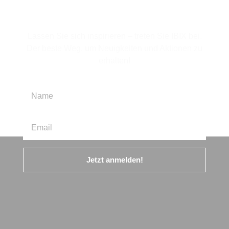
anmelden
Lassen Sie sich inspirieren – treten Sie IBIX bei.
Der beste Weg, um Neuigkeiten und Aktionen zu
erhalten!
Jetzt anmelden!