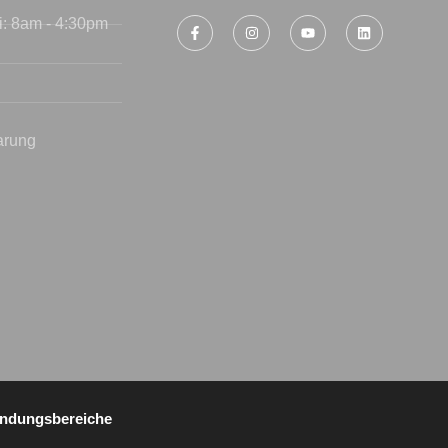
i: 8am - 4:30pm
arung
ndungsbereiche