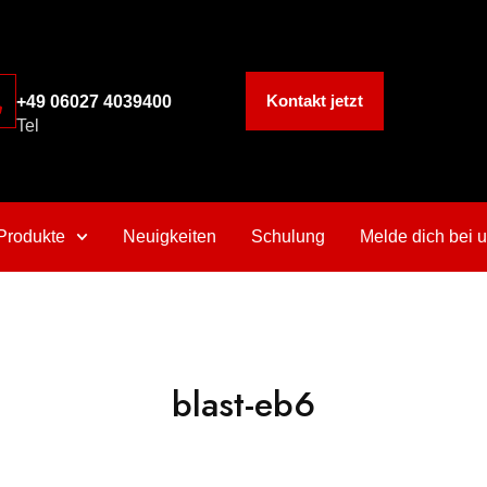
Kontakt jetzt
+49 06027 4039400
Tel
Produkte
Neuigkeiten
Schulung
Melde dich bei 
blast-eb6