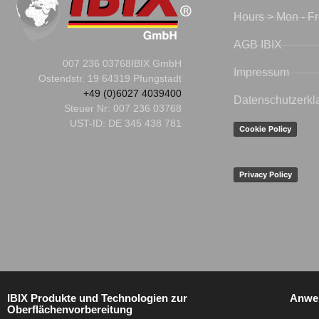
Hours > Mon - Fr
AGB IBIX
007 236 03768
IBIX GmbH
Impressum
Ostendstr. 19 64319 Pfungstadt
+49 (0)6027 4039400
Datenschutzerkl
Steuer Nr:
007 236 03768
UST-ID: DE 345 438 781
Cookie Policy
Privacy Policy
IBIX Produkte und Technologien zur
Anwe
Oberflächenvorbereitung