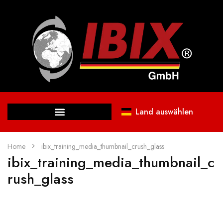
Land auswählen
Home
ibix_training_media_thumbnail_crush_glass
ibix_training_media_thumbnail_c
rush_glass