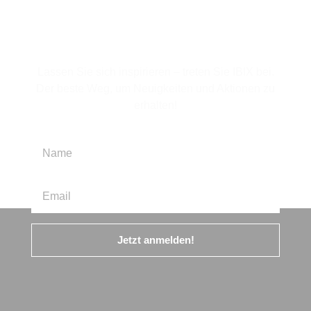
Für den Newsletter
anmelden
Lassen Sie sich inspirieren – treten Sie IBIX bei.
Der beste Weg, um Neuigkeiten und Aktionen zu
erhalten!
Jetzt anmelden!