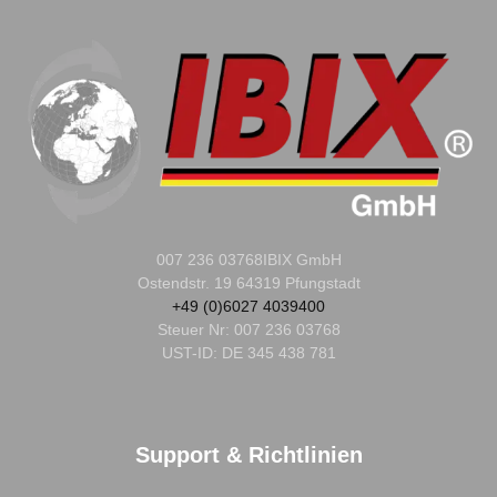
007 236 03768
IBIX GmbH
Ostendstr. 19 64319 Pfungstadt
+49 (0)6027 4039400
Steuer Nr:
007 236 03768
UST-ID: DE 345 438 781
Support & Richtlinien